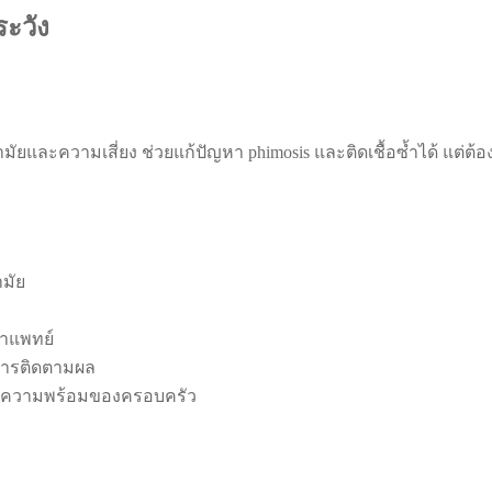
ระวัง
อนามัยและความเสี่ยง ช่วยแก้ปัญหา phimosis และติดเชื้อซ้ำได้ แต่
ามัย
ำแพทย์
การติดตามผล
และความพร้อมของครอบครัว