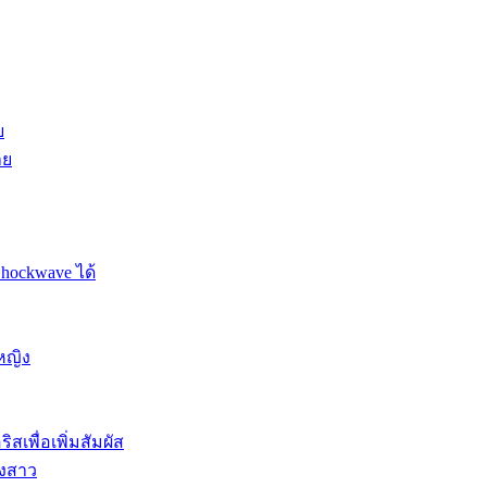
ย
าย
Shockwave ได้
หญิง
สเพื่อเพิ่มสัมผัส
องสาว