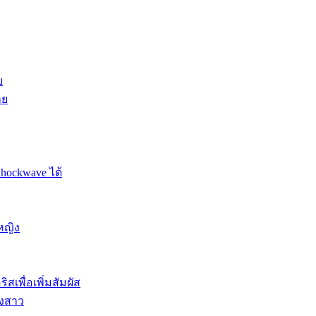
ย
าย
Shockwave ได้
หญิง
สเพื่อเพิ่มสัมผัส
องสาว