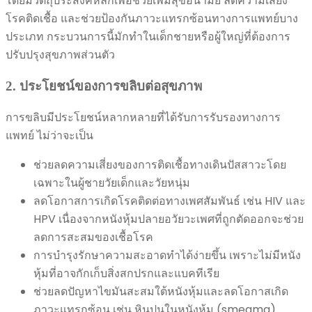
โดยมีวัตถุประสงค์หลักเพื่อช่วยเพิ่มสุขอนามัย ลดความเสี่ยง
โรคติดเชื้อ และช่วยป้องกันภาวะแทรกซ้อนทางการแพทย์บาง
ประเภท กระบวนการนี้มักทำในเด็กชายหรือผู้ใหญ่ที่ต้องการ
ปรับปรุงสุขภาพส่วนตัว
2. ประโยชน์ของการขลิบต่อสุขภาพ
การขลิบมีประโยชน์หลากหลายที่ได้รับการรับรองทางการ
แพทย์ ไม่ว่าจะเป็น
ช่วยลดความเสี่ยงของการติดเชื้อทางเดินปัสสาวะโดย
เฉพาะในผู้ชายวัยเด็กและวัยหนุ่ม
ลดโอกาสการเกิดโรคติดต่อทางเพศสัมพันธ์ เช่น HIV และ
HPV เนื่องจากหนังหุ้มปลายอวัยวะเพศที่ถูกตัดออกจะช่วย
ลดการสะสมของเชื้อโรค
การบำรุงรักษาความสะอาดทำได้ง่ายขึ้น เพราะไม่มีหนัง
หุ้มที่อาจกักเก็บสิ่งสกปรกและแบคทีเรีย
ช่วยลดปัญหาไขมันสะสมใต้หนังหุ้มและลดโอกาสเกิด
ภาวะแทรกซ้อน เช่น หินปูนในหนังหุ้ม (smegma)