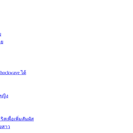
ย
าย
Shockwave ได้
หญิง
สเพื่อเพิ่มสัมผัส
องสาว