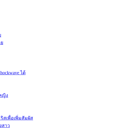
ย
าย
Shockwave ได้
หญิง
สเพื่อเพิ่มสัมผัส
องสาว