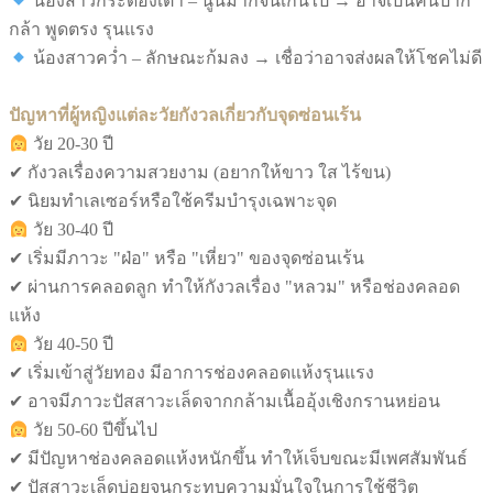
น้องสาวกระดองเต่า – นูนมากจนเกินไป → อาจเป็นคนปาก
กล้า พูดตรง รุนแรง
น้องสาวคว่ำ – ลักษณะก้มลง → เชื่อว่าอาจส่งผลให้โชคไม่ดี
ปัญหาที่ผู้หญิงแต่ละวัยกังวลเกี่ยวกับจุดซ่อนเร้น
วัย 20-30 ปี
✔ กังวลเรื่องความสวยงาม (อยากให้ขาว ใส ไร้ขน)
✔ นิยมทำเลเซอร์หรือใช้ครีมบำรุงเฉพาะจุด
วัย 30-40 ปี
✔ เริ่มมีภาวะ "ฝ่อ" หรือ "เหี่ยว" ของจุดซ่อนเร้น
✔ ผ่านการคลอดลูก ทำให้กังวลเรื่อง "หลวม" หรือช่องคลอด
แห้ง
วัย 40-50 ปี
✔ เริ่มเข้าสู่วัยทอง มีอาการช่องคลอดแห้งรุนแรง
✔ อาจมีภาวะปัสสาวะเล็ดจากกล้ามเนื้ออุ้งเชิงกรานหย่อน
วัย 50-60 ปีขึ้นไป
✔ มีปัญหาช่องคลอดแห้งหนักขึ้น ทำให้เจ็บขณะมีเพศสัมพันธ์
✔ ปัสสาวะเล็ดบ่อยจนกระทบความมั่นใจในการใช้ชีวิต