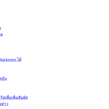
ย
าย
Shockwave ได้
หญิง
สเพื่อเพิ่มสัมผัส
องสาว