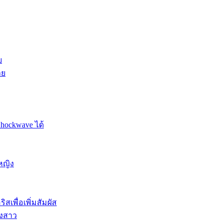
ย
าย
Shockwave ได้
หญิง
สเพื่อเพิ่มสัมผัส
องสาว