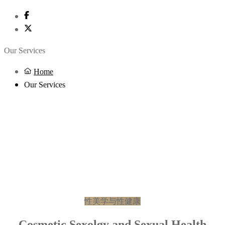
Our Services
Home
Our Services
性美学与性健康
Cosmetic Sexolgy and Sexual Health