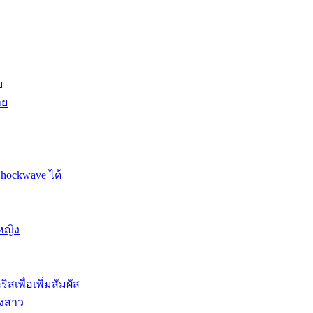
ย
าย
Shockwave ได้
หญิง
สเพื่อเพิ่มสัมผัส
องสาว