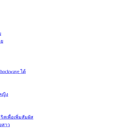
ย
าย
Shockwave ได้
หญิง
สเพื่อเพิ่มสัมผัส
องสาว