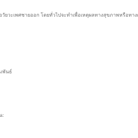
ยวะเพศชายออก โดยทั่วไปจะทำเพื่อเหตุผลทางสุขภาพหรือทางศาสนา
มพันธ์
น: