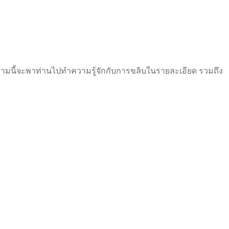
มนี้จะพาท่านไปทำความรู้จักกับการขลิบในรายละเอียด รวมถึง