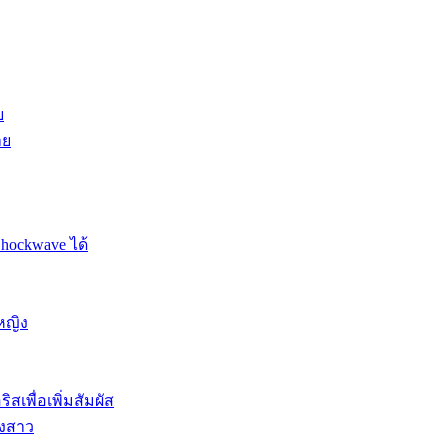
ย
าย
Shockwave ได้
หญิง
สเพื่อเพิ่มสัมผัส
องสาว