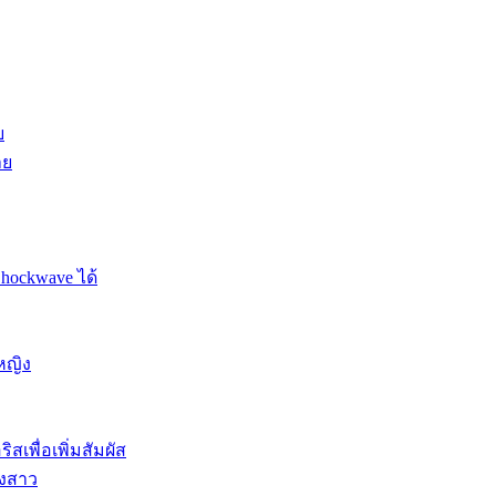
ย
าย
Shockwave ได้
หญิง
สเพื่อเพิ่มสัมผัส
องสาว