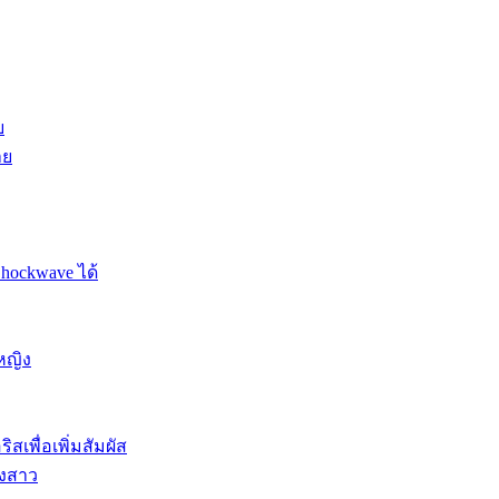
ย
าย
Shockwave ได้
หญิง
สเพื่อเพิ่มสัมผัส
องสาว