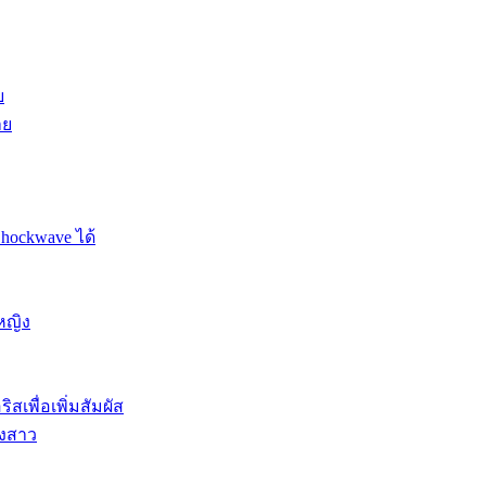
ย
าย
Shockwave ได้
หญิง
สเพื่อเพิ่มสัมผัส
องสาว