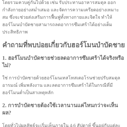
โดยรวมควบคู่กันไปด้วย เช่น รับประทานอาหารสมดุล ออก
กำลังกายอย่างสม่ำเสมอ และจัดการความเครียดอย่างเหมาะ
สม ซึ่งจะช่วยส่งเสริมการฟื้นฟูทั้งทางกายและจิตใจ ทำให้
ฮอร์โมนบำบัดชายสามารถลดอาการซึมเศร้าได้อย่างเต็ม
ประสิทธิภาพ
คำถามที่พบบ่อยเกี่ยวกับฮอร์โมนบำบัดชาย
1. ฮอร์โมนบำบัดชายช่วยลดอาการซึมเศร้าได้จริงหรือ
ไม่?
ใช่ การบำบัดชายด้วยฮอร์โมนเทสโทสเตอโรนช่วยปรับสมดุล
อารมณ์ เพิ่มพลังงาน และลดอาการซึมเศร้าได้ในกรณีที่มี
ฮอร์โมนต่ำเป็นสาเหตุหลัก
2. การบำบัดชายต้องใช้เวลานานแค่ไหนกว่าจะเห็น
ผล?
โดยทั่วไปผลลัพธ์จะเริ่มเห็นภายใน 4-6 สัปดาห์ ขึ้นอยู่กับแต่ละ