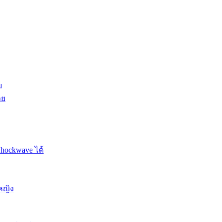
ย
าย
Shockwave ได้
หญิง