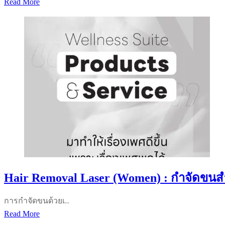
Rejuvenation
Read More
เพื่อ
ให้
:
เพิ่ม
น้อง
กระชับ
สัมผัส
สาว
น้อง
สาว
ด้วย
Indiba
RF
Hair Removal Laser (Women) : กำจัดขนสำ
การกำจัดขนด้วยเ…
Hair
Read More