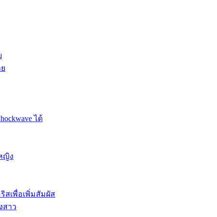
ย
าย
Shockwave ได้
หญิง
สเพื่อเพิ่มสัมผัส
องสาว