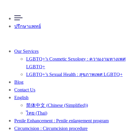
ปรึกษาแพทย์
Our Services
LGBTQ+’s Cosmetic Sexology : ความงามทางเพศ
LGBTQ+
LGBTQ+’s Sexual Health : สุขภาพเพศ LGBTQ+
Blog
Contact Us
English
简体中文
(
Chinese (Simplified)
)
ไทย
(
Thai
)
Penile Enhancement : Penile enlargement program
Circumcision : Circumcision procedure