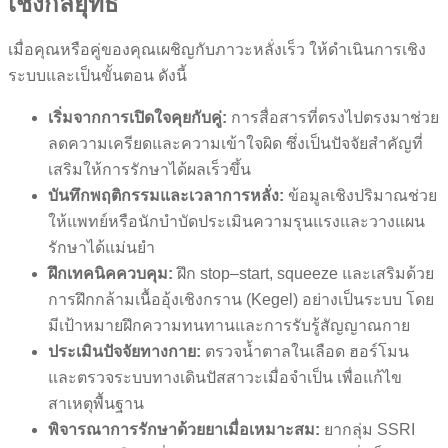
เชิงกลยุทธ์
เมื่อคุณหรือคู่ของคุณเผชิญกับภาวะหลั่งเร็ว ให้ดำเนินการเชิง
ระบบและเป็นขั้นตอน ดังนี้
เริ่มจากการเปิดใจคุยกับคู่:
การสื่อสารที่ตรงไปตรงมาช่วย
ลดความเครียดและความเข้าใจผิด ซึ่งเป็นปัจจัยสำคัญที่
เสริมให้การรักษาได้ผลเร็วขึ้น
บันทึกพฤติกรรมและเวลาการหลั่ง:
ข้อมูลเชิงปริมาณช่วย
ให้แพทย์หรือนักบำบัดประเมินความรุนแรงและวางแผน
รักษาได้แม่นยำ
ฝึกเทคนิคควบคุม:
ฝึก stop–start, squeeze และเสริมด้วย
การฝึกกล้ามเนื้ออุ้งเชิงกราน (Kegel) อย่างเป็นระบบ โดย
มีเป้าหมายฝึกความทนทานและการรับรู้สัญญาณกาย
ประเมินปัจจัยทางกาย:
ตรวจน้ำตาลในเลือด ฮอร์โมน
และตรวจระบบทางเดินปัสสาวะเมื่อจำเป็น เพื่อแก้ไข
สาเหตุพื้นฐาน
พิจารณาการรักษาด้วยยาเมื่อเหมาะสม:
ยากลุ่ม SSRI