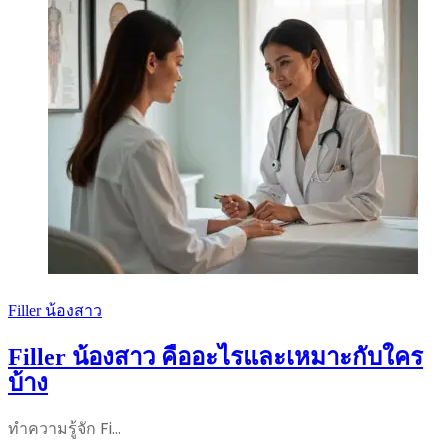
การ
ฉีด
Filler
น้อง
สาว
เพื่อ
ความ
อวบ
อิ่ม
Filler น้องสาว
Filler น้องสาว คืออะไรและเหมาะกับใคร
บ้าง
ทำความรู้จัก Fi…