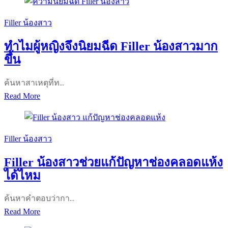
สาว
ช่วย
Filler น้องสาว
เพิ่ม
ทำไมผู้หญิงจึงนิยมฉีด Filler น้องสาวมาก
ความ
ขึ้น
อวบ
อิ่ม
ค้นหาสาเหตุที่ท…
ให้
ทำไม
Read More
ช่อง
ผู้
คลอด
หญิง
อย่างไร
จึง
Filler น้องสาว
นิยม
Filler น้องสาวช่วยแก้ปัญหาช่องคลอดแห้ง
ฉีด
ได้ไหม
Filler
น้อง
ค้นหาคำตอบว่ากา…
สาว
Filler
Read More
มาก
น้อง
ขึ้น