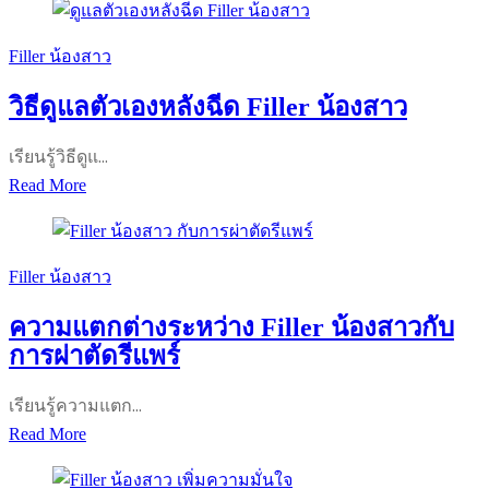
สาว
ช่วย
Filler น้องสาว
แก้
วิธีดูแลตัวเองหลังฉีด Filler น้องสาว
ปัญหา
ช่อง
เรียนรู้วิธีดูแ…
คลอด
วิธี
Read More
แห้ง
ดูแล
ได้
ตัว
ไหม
เอง
Filler น้องสาว
หลัง
ความแตกต่างระหว่าง Filler น้องสาวกับ
ฉีด
การผ่าตัดรีแพร์
Filler
น้อง
เรียนรู้ความแตก…
สาว
ความ
Read More
แตก